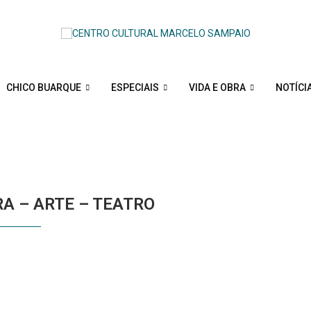
CHICO BUARQUE
ESPECIAIS
VIDA E OBRA
NOTÍCI
GORY:
ARTE
RA – ARTE – TEATRO