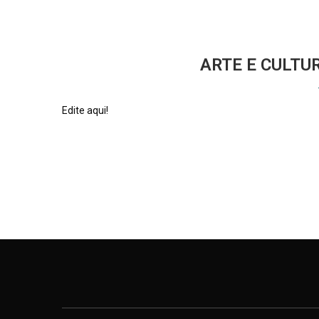
ARTE E CULTU
Edite aqui!
22 de julho de 2023
0 comments