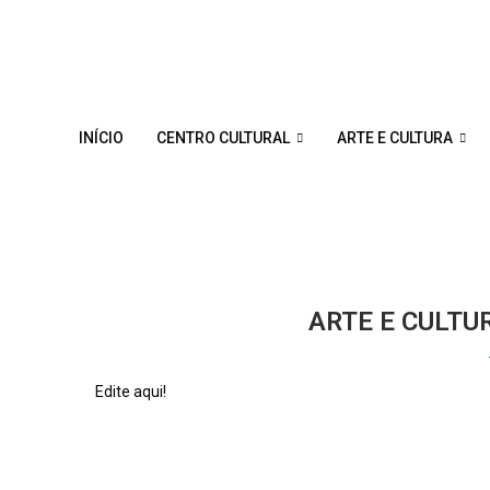
INÍCIO
CENTRO CULTURAL
ARTE E CULTURA
Home
Arte e Cultura
Arte
CATE
ARTE E CULTU
Edite aqui!
22 de julho de 2023
0 comments