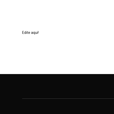
Vida e Obra | Profissional |
Eventos
Edite aqui!