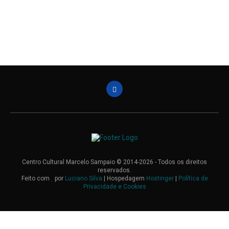
Centro Cultural Marcelo Sampaio © 2014-
2026
- Todos os direitos
reservados.
Feito com
por
Luciano Silva
| Hospedagem
Hostinger
|
Política de
Privacidade e Cookies