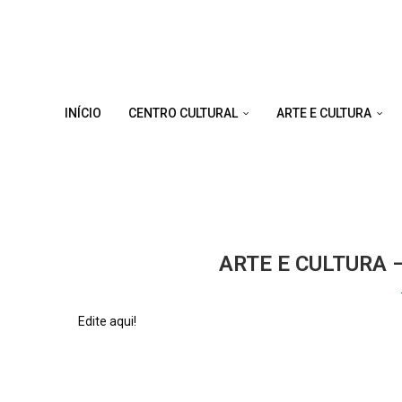
INÍCIO
CENTRO CULTURAL
ARTE E CULTURA
Home
Arte e Cultura
Cultura
Academia
CATEGO
ARTE E CULTURA 
Edite aqui!
22 de julho de 2023
0 comments