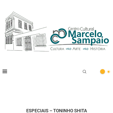
Home
Especiais
Toninho Shita
CATEGORY:
TONINHO SHITA
ESPECIAIS – TONINHO SHITA