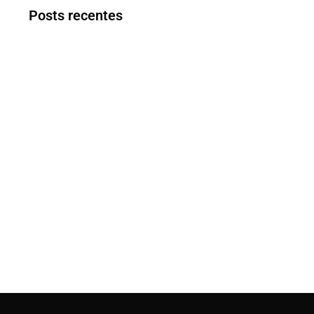
Posts recentes
Capa Especiais Luiz Fernando Sardinha
Capa Especiais Toninho Shita
Capa Especiais Tito Miranda
Capa Especiais Cravo Albin
Capa Especiais Esdras Pereira